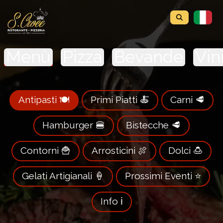
Menù
Pizza
Bevande
Vin
Antipasti 🍽️
Primi Piatti 🍝
Carni 🥩
Hamburger 🍔
Bistecche 🥩
Contorni 🍟
Arrosticini 🍖
Dolci 🍮
Gelati Artigianali 🍦
Prossimi Eventi ⭐️
Info ℹ️