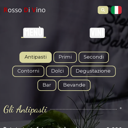
Menù
Vini
Antipasti
Primi
Secondi
Contorni
Dolci
Degustazione
Bar
Bevande
Gli Antipasti
°