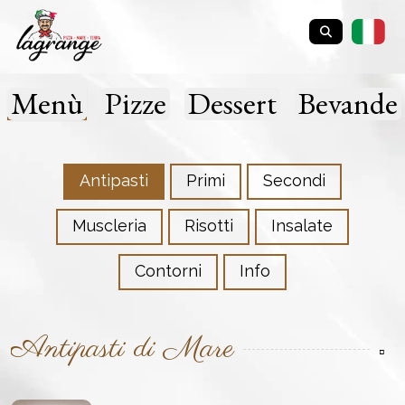
Menù
Pizze
Dessert
Bevande
Antipasti
Primi
Secondi
Muscleria
Risotti
Insalate
Contorni
Info
Antipasti di Mare
▫️