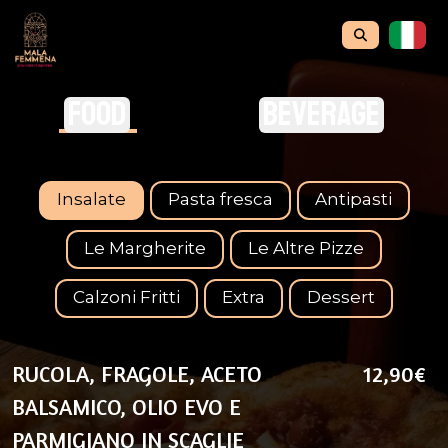
Food
Beverage
Insalate
Pasta fresca
Antipasti
Le Margherite
Le Altre Pizze
Calzoni Fritti
Extra
Dessert
RUCOLA, FRAGOLE, ACETO
12,90€
BALSAMICO, OLIO EVO E
PARMIGIANO IN SCAGLIE