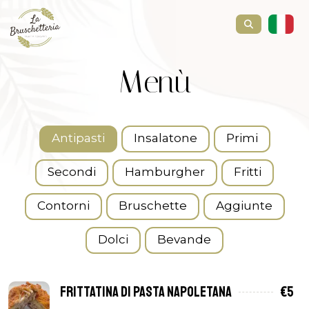
Menù
Antipasti
Insalatone
Primi
Secondi
Hamburgher
Fritti
Contorni
Bruschette
Aggiunte
Dolci
Bevande
Frittatina di pasta Napoletana
€5