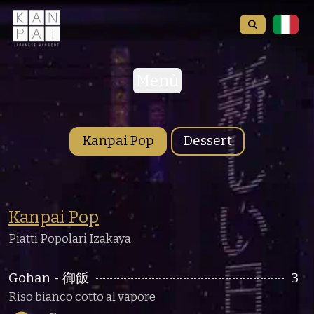
Menù
Kanpai Pop
Dessert
Kanpai Pop
Piatti Popolari Izakaya
Gohan - 御飯
3
Riso bianco cotto al vapore