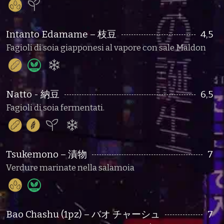
Intanto Edamame – 枝豆
4,5
Fagioli di soia giapponesi al vapore con sale Maldon
Natto - 納豆
6,5
Fagioli di soia fermentati.
Tsukemono – 漬物
7
Verdure marinate nella salamoia
Bao Chashu (1pz) – バオ チャーシュ
7