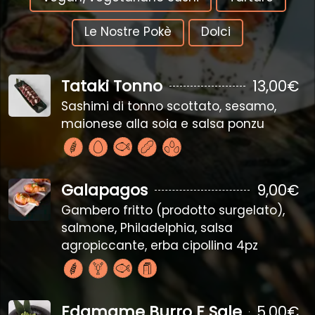
Le Nostre Pokè
Dolci
Tataki Tonno
13,00€
Sashimi di tonno scottato, sesamo,
maionese alla soia e salsa ponzu
Galapagos
9,00€
Gambero fritto (prodotto surgelato),
salmone, Philadelphia, salsa
agropiccante, erba cipollina 4pz
Edamame Burro E Sale
5,00€