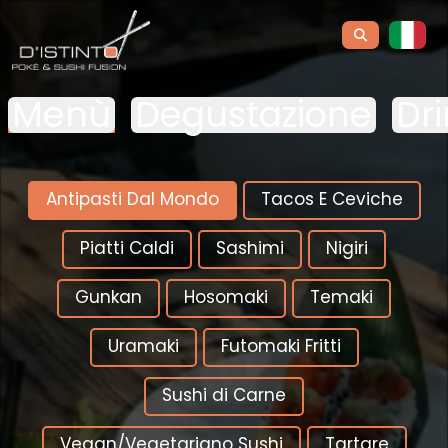
Menù
Degustazione
Dr
Antipasti Dal Mondo
Tacos E Ceviche
Piatti Caldi
Sashimi
Nigiri
Gunkan
Hosomaki
Temaki
Uramaki
Futomaki Fritti
Sushi di Carne
Vegan/Vegetariano Sushi
Tartare