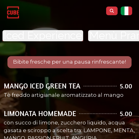
Iced Experience
Menù Pra
Bibite fresche per una pausa rinfrescante!
MANGO ICED GREEN TEA
5.00
Tè freddo artigianale aromatizzato al mango
LIMONATA HOMEMADE
5.00
con succo di limone, zucchero liquido, acqua
gasata e sciroppo a scelta tra: LAMPONE, MENTA,
MANGO, PASSION FRUIT, ANGURIA